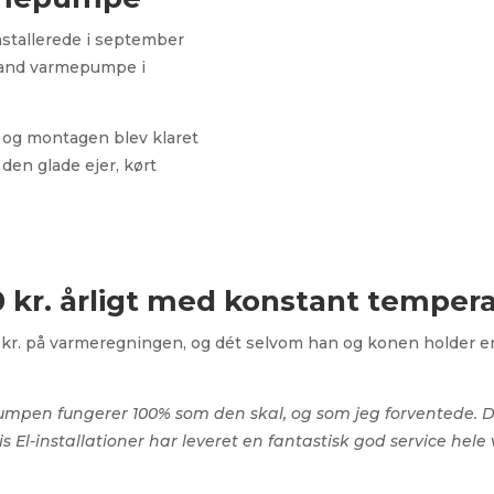
stallerede i september
vand varmepumpe i
n og montagen blev klaret
den glade ejer, kørt
0 kr. årligt med konstant temper
00 kr. på varmeregningen, og dét selvom han og konen holder 
mpen fungerer 100% som den skal, og som jeg forventede. Den 
is El-installationer har leveret en fantastisk god service hel