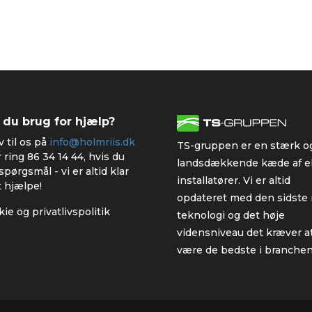
 du brug for hjælp?
v til os på
info@holmriis.dk
TS-gruppen er en stærk o
r ring
86 34 14 44
, hvis du
landsdækkende kæde af el
spørgsmål - vi er altid klar
installatører. Vi er altid
at hjælpe!
opdateret med den sidste
ie og privatlivspolitik
teknologi og det høje
vidensniveau det kræver a
være de bedste i branchen