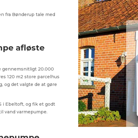
en fra Bønderup tale med
mpe afløste
e gennemsnitligt 20.000
deres 120 m2 store parcelhus
, og det valgte de at gøre
i Ebeltoft, og fik et godt
t til vand varmepumpe.
rmepumpe