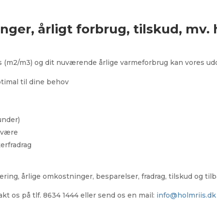
er, årligt forbrug, tilskud, mv. 
us (m2/m3) og dit nuværende årlige varmeforbrug kan vores u
imal til dine behov
under)
t være
erfradrag
ering, årlige omkostninger, besparelser, fradrag, tilskud og til
kt os på tlf. 8634 1444 eller send os en mail:
info@holmriis.dk