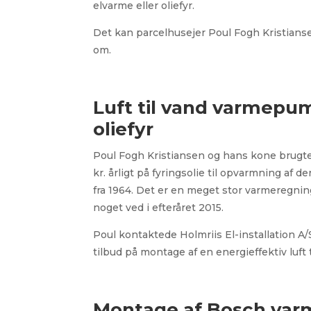
elvarme eller oliefyr.
Det kan parcelhusejer Poul Fogh Kristians
om.
Luft til vand varmepu
oliefyr
Poul Fogh Kristiansen og hans kone brugt
kr. årligt på fyringsolie til opvarmning af 
fra 1964. Det er en meget stor varmeregning
noget ved i efteråret 2015.
Poul kontaktede Holmriis El-installation A/S 
tilbud på montage af en energieffektiv luf
Montage af Bosch va