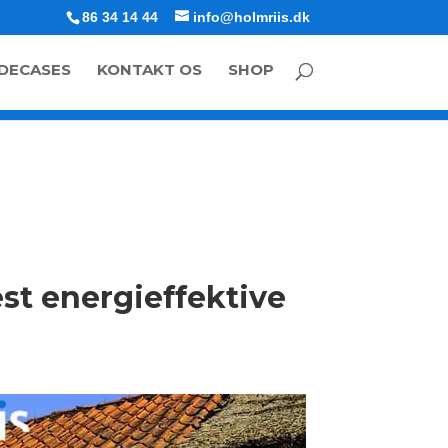
86 34 14 44
info@holmriis.dk
DECASES
KONTAKT OS
SHOP
t energieffektive