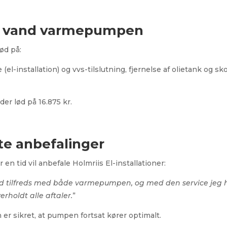
 til vand varmepumpen
lød på:
-installation) og vvs-tilslutning, fjernelse af olietank og sko
der lød på 16.875 kr.
te anbefalinger
er en tid vil anbefale Holmriis El-installationer:
 ud tilfreds med både varmepumpen, og med den service jeg har
erholdt alle aftaler.
”
 er sikret, at pumpen fortsat kører optimalt.