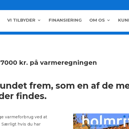
VI TILBYDER
FINANSIERING
OM OS
KUN
7000 kr. på varmeregningen
ndet frem, som en af de mes
er findes.
ige varmeforbrug ved at
 Særligt hvis du har