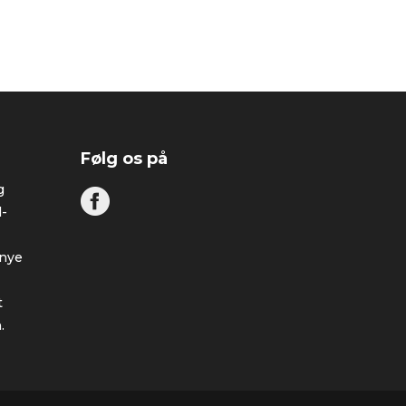
Følg os på
g
-
 nye
t
.