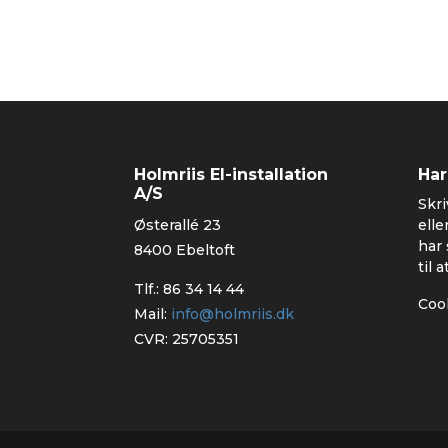
Holmriis El-installation
Har
A/S
Skri
Østerallé 23
elle
har 
8400 Ebeltoft
til 
Tlf.:
86 34 14 44
Cook
Mail:
info@holmriis.dk
CVR: 25705351