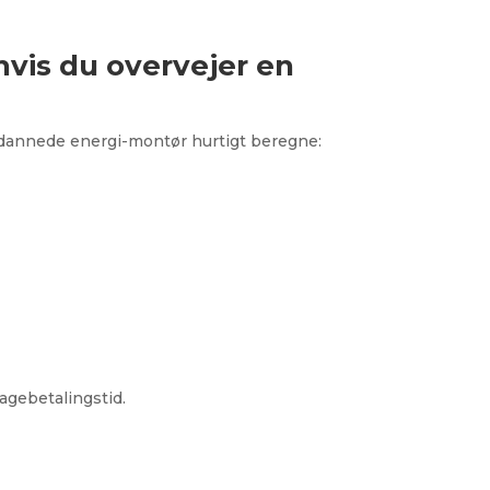
hvis du overvejer en
ddannede energi-montør hurtigt beregne:
bagebetalingstid.