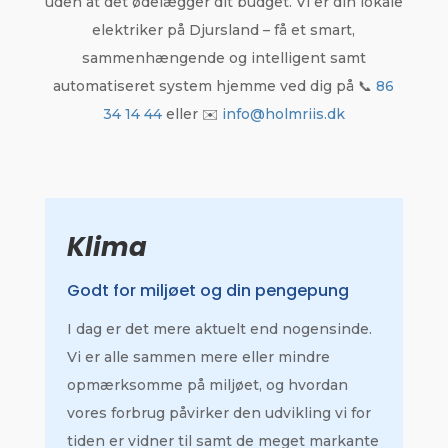
uden at det ødelægger dit budget. Vi er din lokale
elektriker på Djursland – få et smart,
sammenhængende og intelligent samt
automatiseret system hjemme ved dig på 📞
86
34 14 44
eller ✉️
info@holmriis.dk
Klima
Godt for miljøet og din pengepung
I dag er det mere aktuelt end nogensinde.
Vi er alle sammen mere eller mindre
opmærksomme på miljøet, og hvordan
vores forbrug påvirker den udvikling vi for
tiden er vidner til samt de meget markante