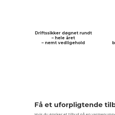
Driftssikker døgnet rundt
– hele året
– nemt vedligehold
b
Få et uforpligtende til
Hvis du ønsker et tilbud på en varmepumpe 