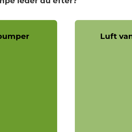
pe leder du efter?
epumper
Luft v