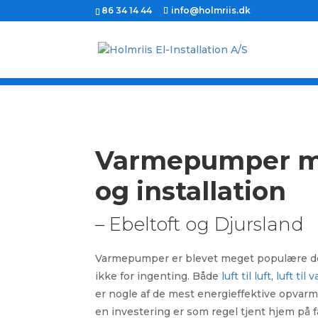
86 34 14 44
info@holmriis.dk
Varmepumper m
og installation
– Ebeltoft og Djursland
Varmepumper er blevet meget populære de 
ikke for ingenting. Både
luft til luft
,
luft til 
er nogle af de mest energieffektive opvarm
en investering er som regel tjent hjem på få