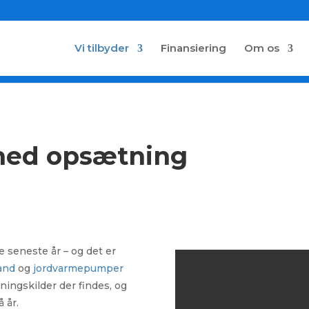
Vi tilbyder
Finansiering
Om os
ed opsætning
seneste år – og det er
vand
og
jordvarmepumper
ningskilder der findes, og
 år.