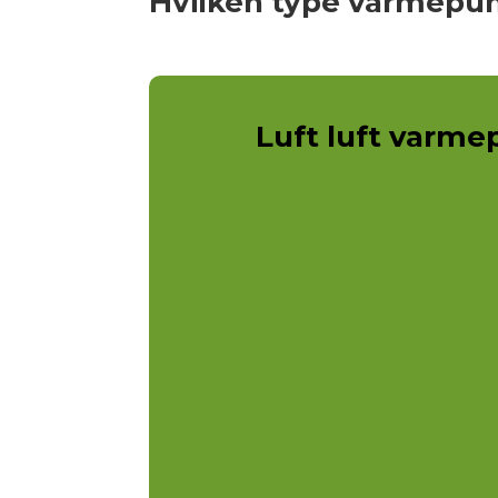
Hvilken type varmepum
Luft luft varm