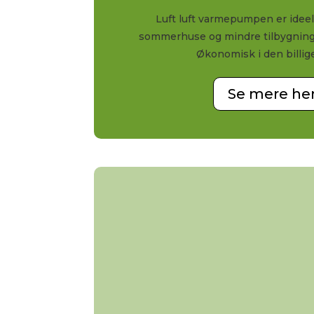
Luft luft varmepumpen er ideel 
sommerhuse og mindre tilbygning
Økonomisk i den billig
Se mere he