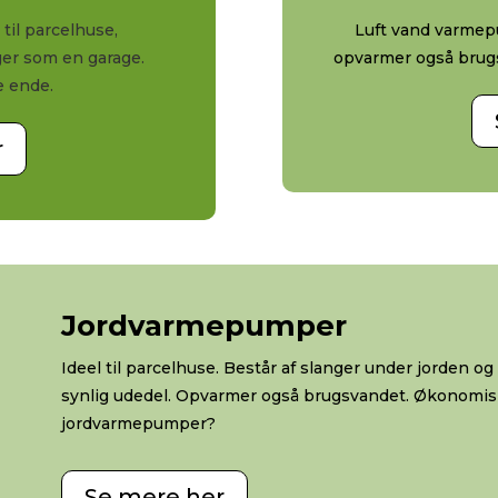
til parcelhuse,
Luft vand varmepu
er som en garage.
opvarmer også brug
e ende.
r
Jordvarmepumper
Ideel til parcelhuse. Består af slanger under jorden o
synlig udedel. Opvarmer også brugsvandet. Økonomisk
jordvarmepumper?
Se mere her