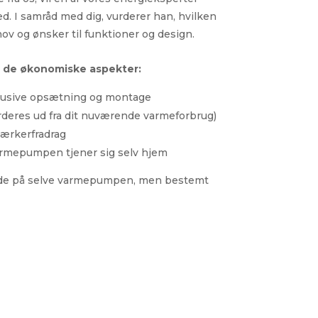
d. I samråd med dig, vurderer han, hvilken
ov og ønsker til funktioner og design.
r de økonomiske aspekter:
lusive opsætning og montage
rderes ud fra dit nuværende varmeforbrug)
ærkerfradrag
varmepumpen tjener sig selv hjem
 både på selve varmepumpen, men bestemt