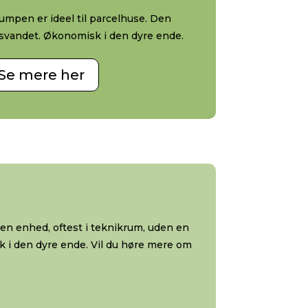
mpen er ideel til parcelhuse. Den
svandet. Økonomisk i den dyre ende.
Se mere her
g en enhed, oftest i teknikrum, uden en
 i den dyre ende. Vil du høre mere om