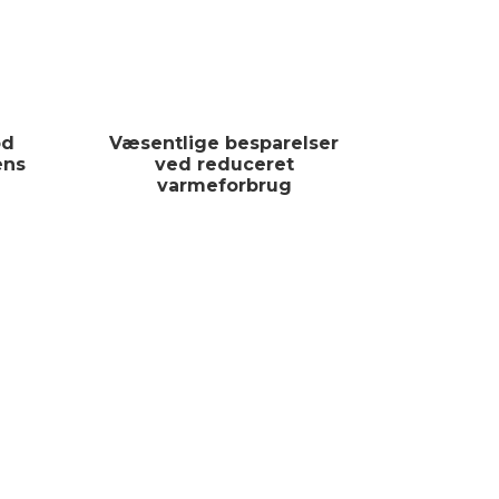
od
Væsentlige besparelser
ens
ved reduceret
varmeforbrug