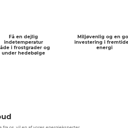
Få en dejlig
Miljøvenlig og en g
indetemperatur
investering i fremtid
åde i frostgrader og
energi
under hedebølge
bud
fra os, vil en af vores energieksperter